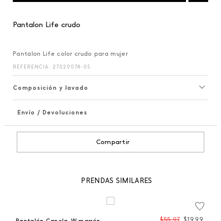
Pantalon Life crudo
Pantalon Life color crudo para mujer
REFERENCIA
:
27029074-05
Composición y lavado
Envío / Devoluciones
+
Compartir
PRENDAS SIMILARES
99
$
55
,
97
$
19
,
99