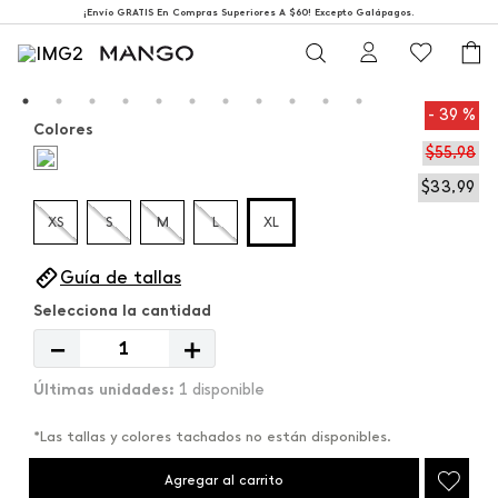
¡Envío GRATIS En Compras Superiores A $60! Excepto Galápagos.
39 %
Colores
$
55
,
98
$
33
,
99
XS
S
M
L
XL
Guía de tallas
－
＋
1 disponible
*Las tallas y colores tachados no están disponibles.
Agregar al carrito