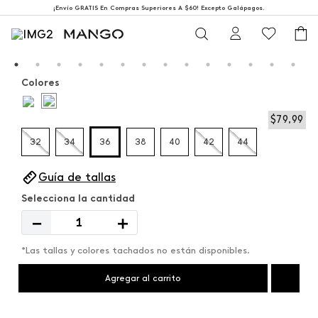
¡Envío GRATIS En Compras Superiores A $60! Excepto Galápagos.
Colores
$
79
,
99
32
34
36
38
40
42
44
Guía de tallas
－
＋
*Las tallas y colores tachados no están disponibles.
Agregar al carrito