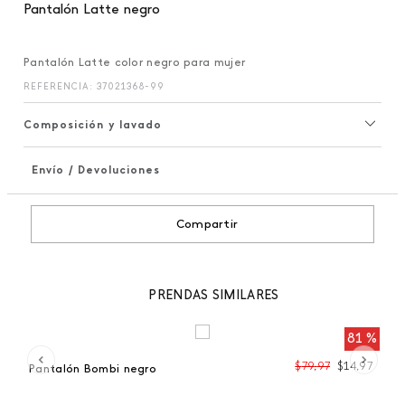
Pantalón Latte negro
Pantalón Latte color negro para mujer
REFERENCIA
:
37021368-99
Composición y lavado
Envío / Devoluciones
+
Compartir
PRENDAS SIMILARES
 %
81 %
99
$
79
,
97
$
14
,
97
Pantalón Bombi negro
Pa