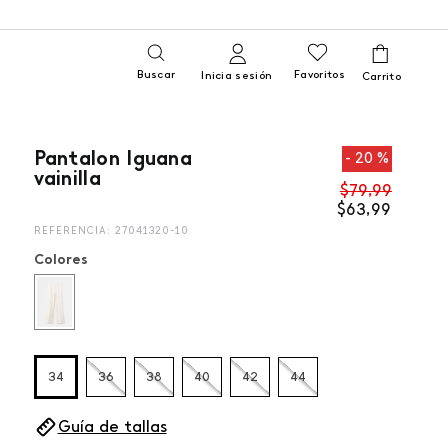
Buscar
Favoritos
Inicia sesión
Pantalon Iguana
20 %
vainilla
$
79
,
99
$
63
,
99
REFERENCIA
:
27041320-10
Colores
34
36
38
40
42
44
Guía de tallas