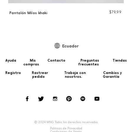
$
79
,
99
Pantalón Milos khaki
Pa
Ecuador
Ayuda
Mis
Contacto
Preguntas
Tiendas
compras
frecuentes
Registro
Rastrear
Trabaja con
Cambios y
pedido
nosotros.
Garantía
© 2024 MNG Todos los derechos reservados
Politicas de Privacidad
Condiciones de Venta