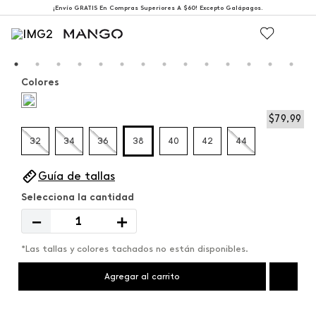
¡Envío GRATIS En Compras Superiores A $60! Excepto Galápagos.
Colores
$
79
,
99
32
34
36
38
40
42
44
Guía de tallas
－
＋
*Las tallas y colores tachados no están disponibles.
Agregar al carrito