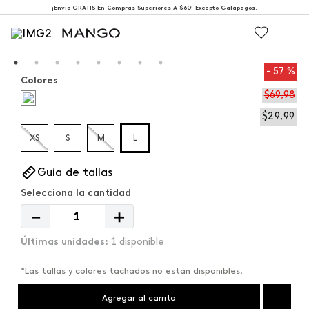
¡Envío GRATIS En Compras Superiores A $60! Excepto Galápagos.
57 %
Colores
$
69
,
98
$
29
,
99
XS
S
M
L
Guía de tallas
－
＋
1 disponible
*Las tallas y colores tachados no están disponibles.
Agregar al carrito