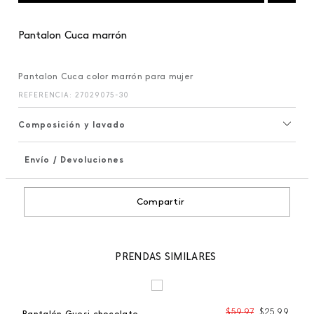
Pantalon Cuca marrón
Pantalon Cuca color marrón para mujer
REFERENCIA
:
27029075-30
Composición y lavado
Envío / Devoluciones
+
Compartir
PRENDAS SIMILARES
99
$
59
,
97
$
25
,
99