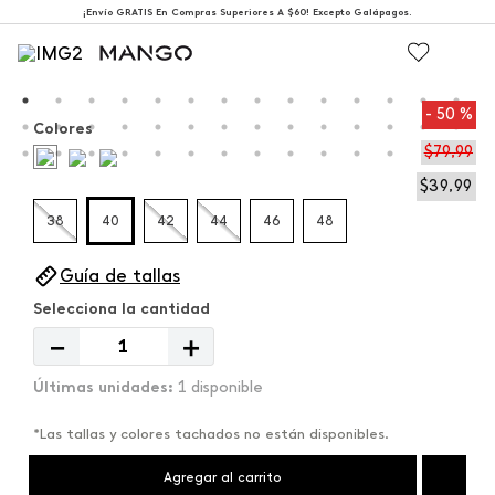
¡Envío GRATIS En Compras Superiores A $60! Excepto Galápagos.
50 %
Colores
$
79
,
99
$
39
,
99
38
40
42
44
46
48
Guía de tallas
－
＋
1 disponible
*Las tallas y colores tachados no están disponibles.
Agregar al carrito