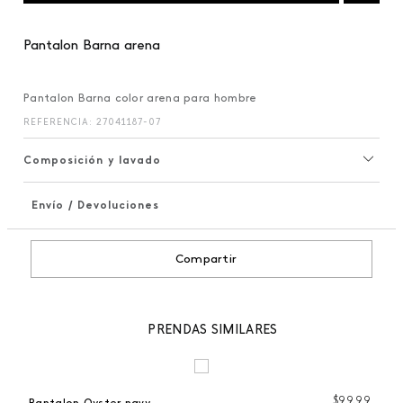
Pantalon Barna arena
Pantalon Barna color arena para hombre
REFERENCIA
:
27041187-07
Composición y lavado
Envío / Devoluciones
+
Compartir
PRENDAS SIMILARES
$
99
,
99