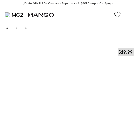
¡Envío GRATIS En Compras Superiores A $60! Excepto Galápagos.
$
19
,
99