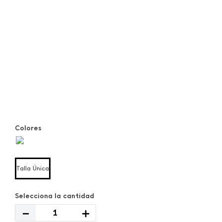
Colores
Talla Única
－
＋