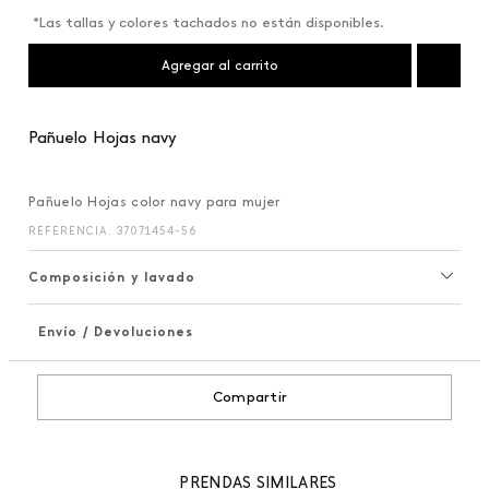
*Las tallas y colores tachados no están disponibles.
Agregar al carrito
Pañuelo Hojas navy
Pañuelo Hojas color navy para mujer
REFERENCIA
:
37071454-56
Composición y lavado
Envío / Devoluciones
+
Compartir
PRENDAS SIMILARES