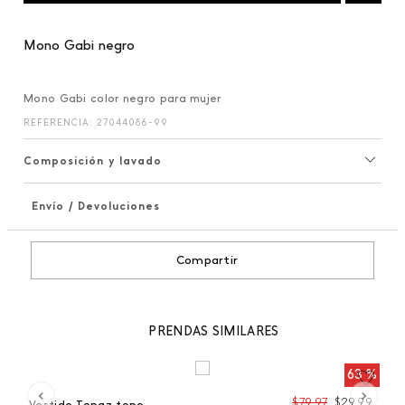
Mono Gabi negro
Mono Gabi color negro para mujer
REFERENCIA
:
27044086-99
Composición y lavado
Envío / Devoluciones
+
Compartir
PRENDAS SIMILARES
 %
63 %
99
$
79
,
97
$
29
,
99