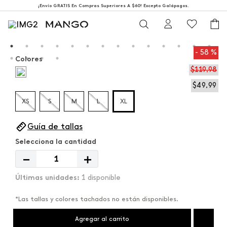
¡Envío GRATIS En Compras Superiores A $60! Excepto Galápagos.
58 %
Colores
$
119
,
98
$
49
,
99
XS
S
M
L
XL
Guía de tallas
－
＋
1 disponible
*Las tallas y colores tachados no están disponibles.
Agregar al carrito