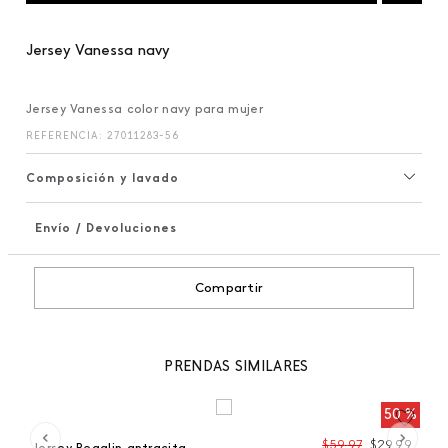
Jersey Vanessa navy
Jersey Vanessa color navy para mujer
REFERENCIA
:
27011283-56
Composición y lavado
Envío / Devoluciones
+
Compartir
PRENDAS SIMILARES
 %
50 %
99
$
59
,
97
$
29
,
99