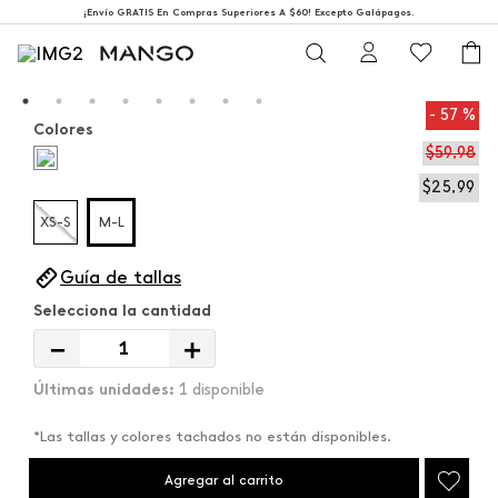
¡Envío GRATIS En Compras Superiores A $60! Excepto Galápagos.
57 %
Colores
$
59
,
98
$
25
,
99
XS-S
M-L
Guía de tallas
－
＋
1 disponible
*Las tallas y colores tachados no están disponibles.
Agregar al carrito