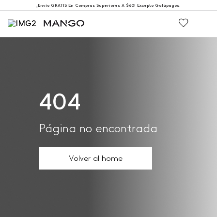
¡Envío GRATIS En Compras Superiores A $60! Excepto Galápagos.
404
Página no encontrada
Volver al home