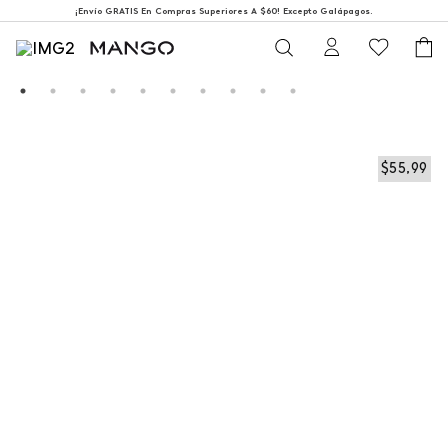
¡Envío GRATIS En Compras Superiores A $60! Excepto Galápagos.
$
55
,
99