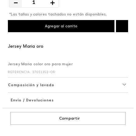
－
＋
*Las tallas y colores tachados no están disponibles.
Agregar al carrito
Jersey Maria oro
Jersey Maria color oro para mujer
REFERENCIA
:
37051352-OR
Composición y lavado
Envío / Devoluciones
+
Compartir