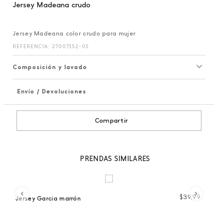
Jersey Madeana crudo
Jersey Madeana color crudo para mujer
REFERENCIA
:
27007152-05
Composición y lavado
Envío / Devoluciones
+
Compartir
PRENDAS SIMILARES
 %
99
$
39
,
99
Jersey Garcia marrón
Je