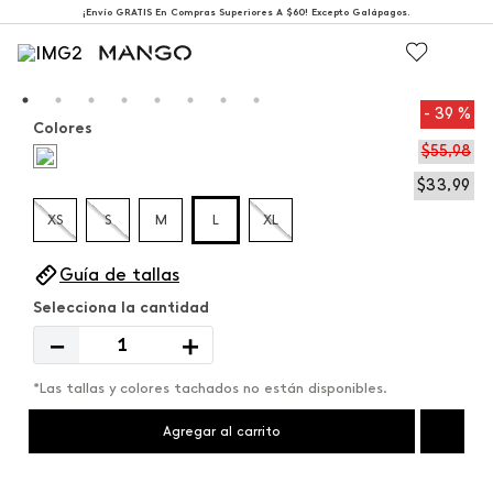
¡Envío GRATIS En Compras Superiores A $60! Excepto Galápagos.
39 %
Colores
$
55
,
98
$
33
,
99
XS
S
M
L
XL
Guía de tallas
－
＋
*Las tallas y colores tachados no están disponibles.
Agregar al carrito