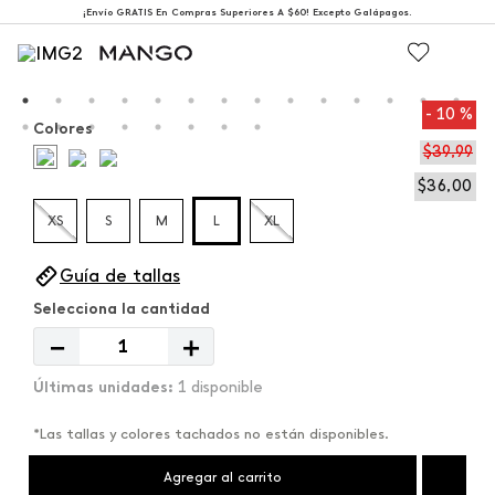
¡Envío GRATIS En Compras Superiores A $60! Excepto Galápagos.
10 %
Colores
$
39
,
99
$
36
,
00
XS
S
M
L
XL
Guía de tallas
－
＋
1 disponible
*Las tallas y colores tachados no están disponibles.
Agregar al carrito