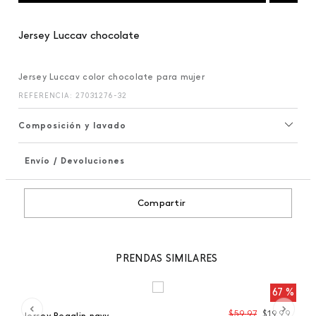
Jersey Luccav chocolate
Jersey Luccav color chocolate para mujer
REFERENCIA
:
27031276-32
Composición y lavado
Envío / Devoluciones
+
Compartir
PRENDAS SIMILARES
 %
67 %
99
$
59
,
97
$
19
,
99