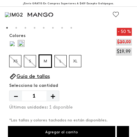
¡Envío GRATIS En Compras Superiores A $60! Excepto Galápagos.
50 %
Colores
$
39
,
99
$
19
,
99
XS
S
M
L
XL
Guía de tallas
－
＋
1 disponible
*Las tallas y colores tachados no están disponibles.
Agregar al carrito