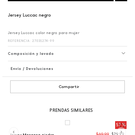
Jersey Luccac negro
Jersey Luccac color negro para mujer
REFERENCIA
:
27031274-99
Composición y lavado
Envío / Devoluciones
+
Compartir
PRENDAS SIMILARES
 %
57 %
99
$
69
,
99
$
29
,
99