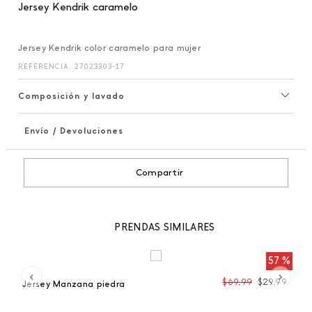
Jersey Kendrik caramelo
Jersey Kendrik color caramelo para mujer
REFERENCIA
:
27023303-17
Composición y lavado
Envío / Devoluciones
+
Compartir
PRENDAS SIMILARES
 %
57 %
99
$
69
,
99
$
29
,
99
Jersey Manzana piedra
Je