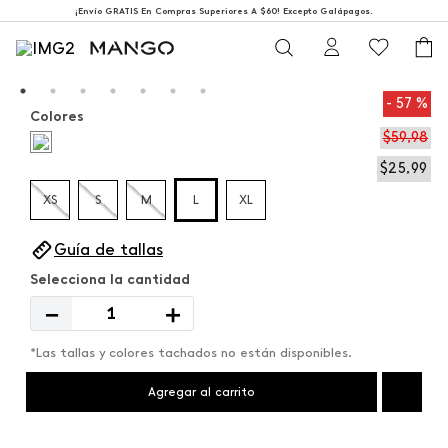
¡Envío GRATIS En Compras Superiores A $60! Excepto Galápagos.
57 %
Colores
$
59
,
98
$
25
,
99
XS
S
M
L
XL
Guía de tallas
－
＋
*Las tallas y colores tachados no están disponibles.
Agregar al carrito