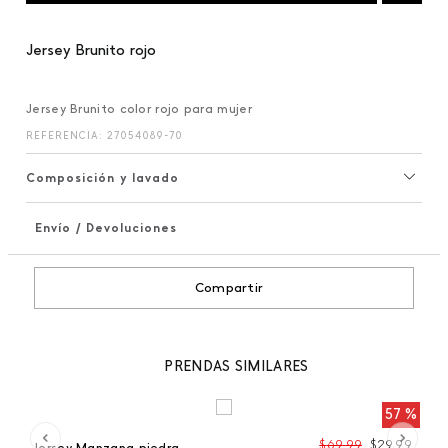
Jersey Brunito rojo
Jersey Brunito color rojo para mujer
REFERENCIA
:
27054089-70
Composición y lavado
Envío / Devoluciones
+
Compartir
PRENDAS SIMILARES
 %
57 %
99
$
69
,
99
$
29
,
99