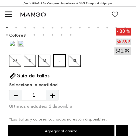
¡Envío GRATIS En Compras Superiores A $60! Excepto Galápagos.
30 %
Colores
$
59
,
99
$
41
,
99
XS
S
M
L
XL
Guía de tallas
－
＋
1 disponible
*Las tallas y colores tachados no están disponibles.
Agregar al carrito