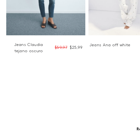
Jeans Claudia
Jeans Ana off white
9
$
59
,
97
$
25
,
99
tejano oscuro
R