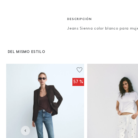
Jeans Sienna color blanco para muj
DEL MISMO ESTILO
%
57 %