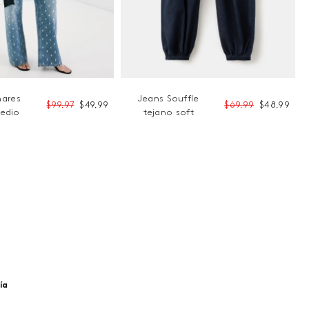
nares
Jeans Souffle
$
99
,
97
$
49
,
99
$
69
,
99
$
48
,
99
edio
tejano soft
ía