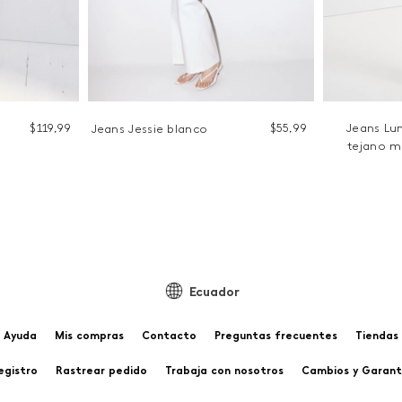
$
119
,
99
$
55
,
99
Jeans Lu
Jeans Jessie blanco
tejano m
Ecuador
Ayuda
Mis compras
Contacto
Preguntas frecuentes
Tiendas
egistro
Rastrear pedido
Trabaja con nosotros
Cambios y Garant