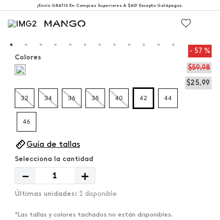
¡Envío GRATIS En Compras Superiores A $60! Excepto Galápagos.
57 %
Colores
$
59
,
98
$
25
,
99
32
34
36
38
40
42
44
46
Guía de tallas
－
＋
1 disponible
*Las tallas y colores tachados no están disponibles.