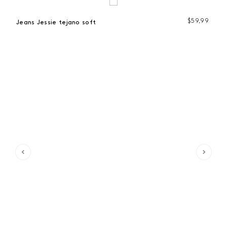
99
$
59
,
99
Jeans Jessie tejano soft
Je
 %