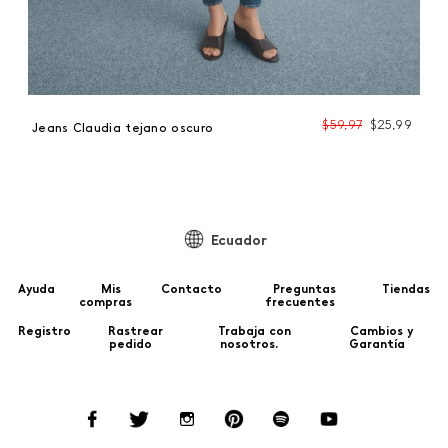
99
$
59
,
97
$
25
,
99
Jeans Claudia tejano oscuro
Ecuador
Ayuda
Mis
Contacto
Preguntas
Tiendas
compras
frecuentes
Registro
Rastrear
Trabaja con
Cambios y
pedido
nosotros.
Garantía