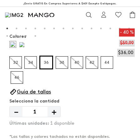
¡Envío GRATIS En Compras Superiores A $60! Excepto Galápagos.
40 %
Colores
$
59
,
99
$
36
,
00
32
34
36
38
40
42
44
46
Guía de tallas
－
＋
1 disponible
*Las tallas y colores tachados no están disponibles.