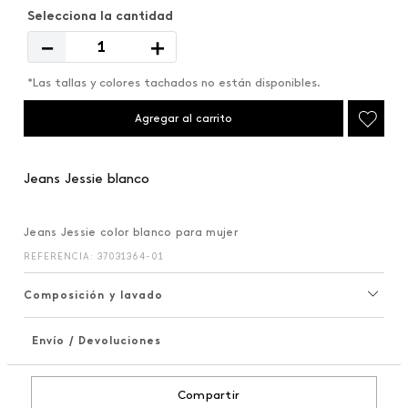
－
＋
*Las tallas y colores tachados no están disponibles.
Agregar al carrito
Jeans Jessie blanco
Jeans Jessie color blanco para mujer
REFERENCIA
:
37031364-01
Composición y lavado
Envío / Devoluciones
+
Compartir