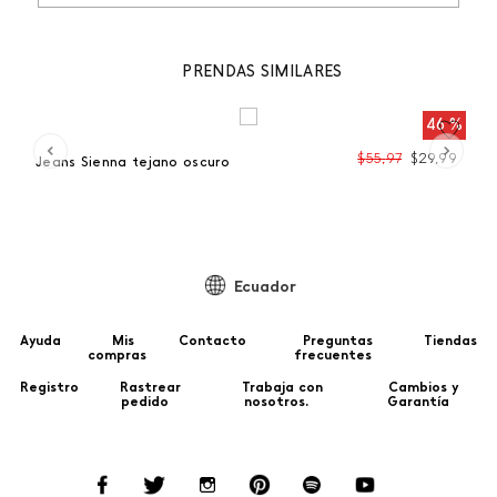
PRENDAS SIMILARES
 %
46 %
99
$
55
,
97
$
29
,
99
Jeans Sienna tejano oscuro
Je
Ecuador
Ayuda
Mis
Contacto
Preguntas
Tiendas
compras
frecuentes
Registro
Rastrear
Trabaja con
Cambios y
pedido
nosotros.
Garantía