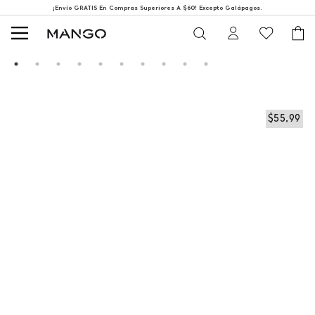
¡Envío GRATIS En Compras Superiores A $60! Excepto Galápagos.
$
55
,
99