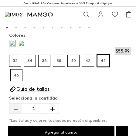
¡Envío GRATIS En Compras Superiores A $60! Excepto Galápagos.
Colores
$
55
,
99
32
34
36
38
40
42
44
46
Guía de tallas
－
＋
*Las tallas y colores tachados no están disponibles.
Agregar al carrito