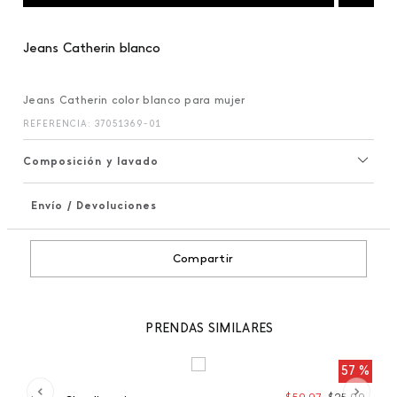
Jeans Catherin blanco
Jeans Catherin color blanco para mujer
REFERENCIA
:
37051369-01
Composición y lavado
Envío / Devoluciones
+
Compartir
PRENDAS SIMILARES
 %
57 %