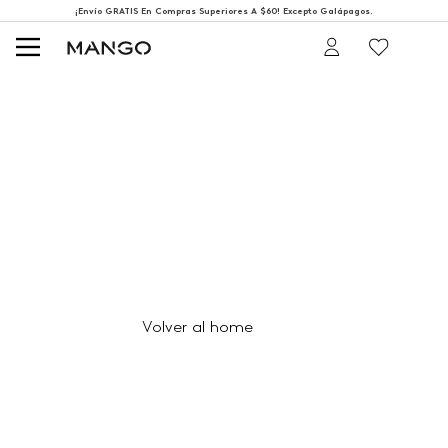
¡Envío GRATIS En Compras Superiores A $60! Excepto Galápagos.
404
Página no encontrada
Volver al home