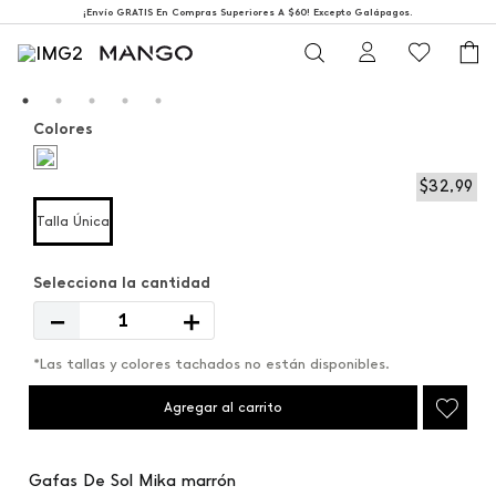
¡Envío GRATIS En Compras Superiores A $60! Excepto Galápagos.
Colores
$
32
,
99
Talla Única
－
＋
*Las tallas y colores tachados no están disponibles.
Agregar al carrito
Gafas De Sol Mika marrón