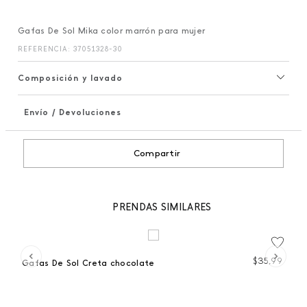
Gafas De Sol Mika color marrón para mujer
REFERENCIA
:
37051328-30
Composición y lavado
Envío / Devoluciones
+
Compartir
PRENDAS SIMILARES
99
$
35
,
99
Gafas De Sol Creta chocolate
Ga