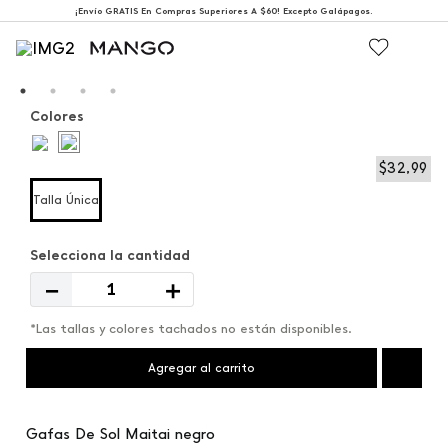
¡Envío GRATIS En Compras Superiores A $60! Excepto Galápagos.
Colores
$
32
,
99
Talla Única
－
＋
*Las tallas y colores tachados no están disponibles.
Agregar al carrito
Gafas De Sol Maitai negro