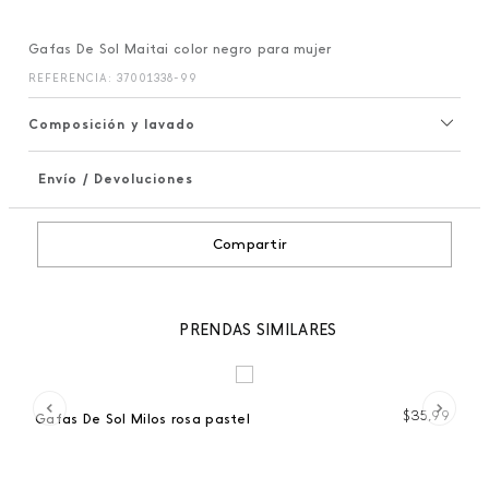
Gafas De Sol Maitai color negro para mujer
REFERENCIA
:
37001338-99
Composición y lavado
Envío / Devoluciones
+
Compartir
PRENDAS SIMILARES
99
$
35
,
99
Gafas De Sol Milos rosa pastel
Ga