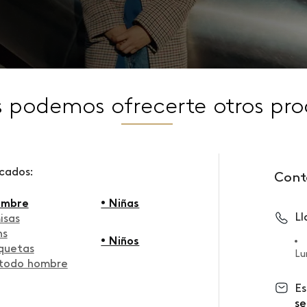
s podemos ofrecerte otros pro
scados:
Cont
ombre
• Niñas
L
isas
ns
• Niños
quetas
Lu
 todo hombre
Es
se