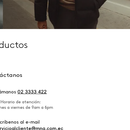
ductos
áctanos
lámanos
02 3333 422
Horario de atención:
nes a viernes de 9am a 6pm
críbenos al e-mail
rvicioalcliente@mng.com.ec