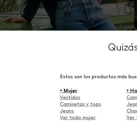
Quizá
Estos son los productos más bu
• Mujer
• H
Vestidos
Cam
Camisetas y tops
Jea
Jeans
Cha
Ver todo mujer
Ver