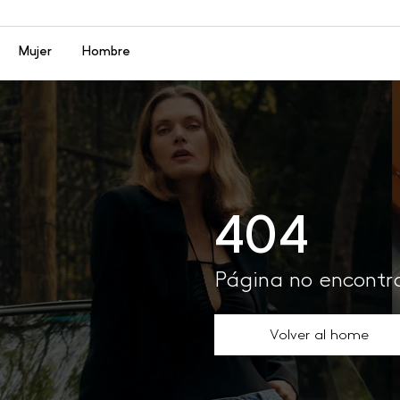
Menú
Mujer
Hombre
404
Página no encont
Volver al home