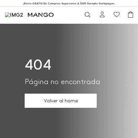
¡Envío GRATIS En Compras Superiores A $60! Excepto Galápagos.
404
Página no encontrada
Volver al home