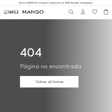
¡Envío GRATIS En Compras Superiores A $60! Excepto Galápagos.
404
Página no encontrada
Volver al home