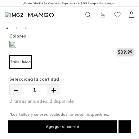
¡Envío GRATIS En Compras Superiores A $60! Excepto Galápagos.
Colores
$
39
,
99
Talla Única
－
＋
1 disponible
*Las tallas y colores tachados no están disponibles.
Agregar al carrito