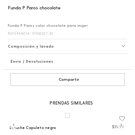
Funda P Paros chocolate
Funda P Paros color chocolate para mujer
REFERENCIA
:
37081327-32
Composición y lavado
Envío / Devoluciones
+
Compartir
PRENDAS SIMILARES
99
$
19
,
99
Estuche Capuleto negro
Mo