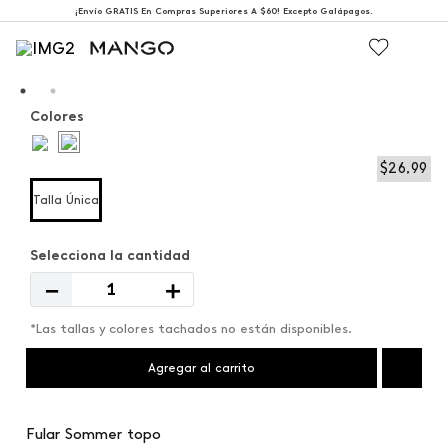
¡Envío GRATIS En Compras Superiores A $60! Excepto Galápagos.
Colores
$
26
,
99
Talla Única
－
＋
*Las tallas y colores tachados no están disponibles.
Agregar al carrito
Fular Sommer topo