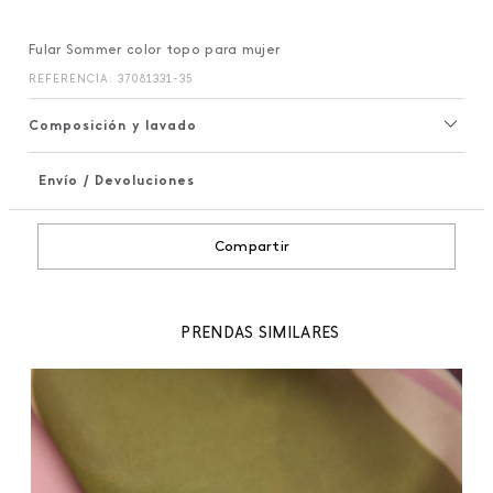
Fular Sommer color topo para mujer
REFERENCIA
:
37081331-35
Composición y lavado
Envío / Devoluciones
+
Compartir
PRENDAS SIMILARES
99
Fu