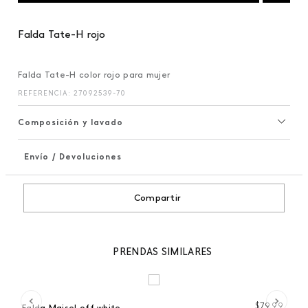
Falda Tate-H rojo
Falda Tate-H color rojo para mujer
REFERENCIA
:
27092539-70
Composición y lavado
Envío / Devoluciones
+
Compartir
PRENDAS SIMILARES
 %
99
$
79
,
99