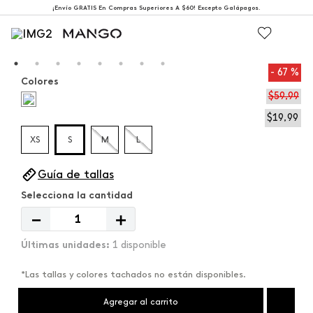
¡Envío GRATIS En Compras Superiores A $60! Excepto Galápagos.
67 %
Colores
$
59
,
99
$
19
,
99
XS
S
M
L
Guía de tallas
－
＋
1 disponible
*Las tallas y colores tachados no están disponibles.
Agregar al carrito