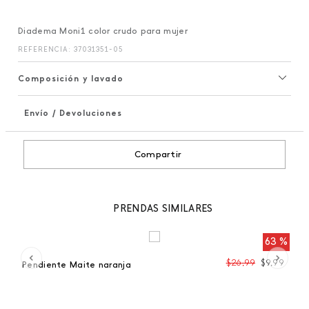
Diadema Moni1 color crudo para mujer
REFERENCIA
:
37031351-05
Composición y lavado
Envío / Devoluciones
+
Compartir
PRENDAS SIMILARES
63 %
99
$
26
,
99
$
9
,
99
Pendiente Maite naranja
Pe