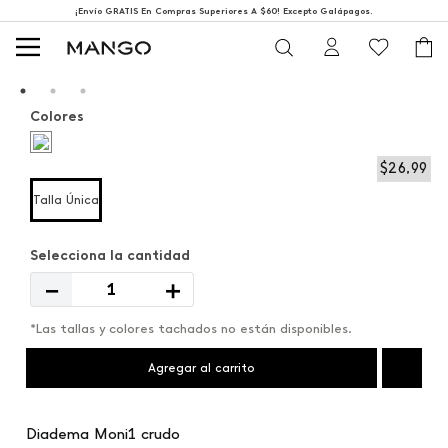
¡Envío GRATIS En Compras Superiores A $60! Excepto Galápagos.
Colores
$
26
,
99
Talla Única
－
＋
*Las tallas y colores tachados no están disponibles.
Agregar al carrito
Diadema Moni1 crudo