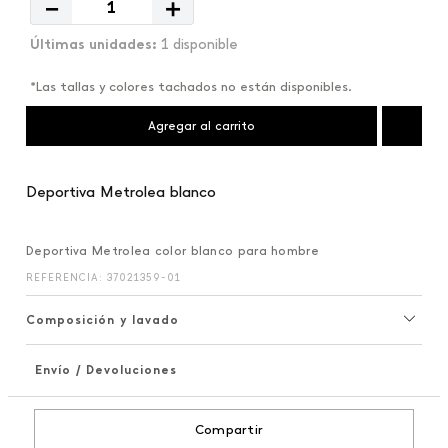
－
＋
1 disponible
*Las tallas y colores tachados no están disponibles.
Agregar al carrito
Deportiva Metrolea blanco
Deportiva Metrolea color blanco para hombre
REFERENCIA
:
37021359-01
Composición y lavado
Envío / Devoluciones
+
Compartir