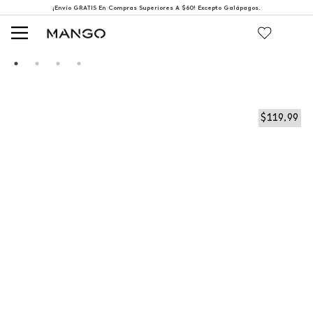
¡Envío GRATIS En Compras Superiores A $60! Excepto Galápagos.
$
119
,
99