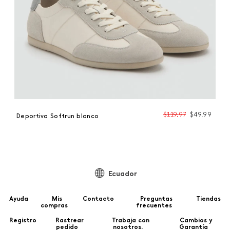
99
$
119
,
97
$
49
,
99
Deportiva Softrun blanco
De
Ecuador
Ayuda
Mis
Contacto
Preguntas
Tiendas
compras
frecuentes
Registro
Rastrear
Trabaja con
Cambios y
pedido
nosotros.
Garantía