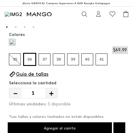
¡Envío GRATIS En Compras Superiores A $60! Excepto Galápagos.
Colores
$
69
,
99
35
36
37
38
39
40
41
Guía de tallas
－
＋
1 disponible
*Las tallas y colores tachados no están disponibles.
Agregar al carrito