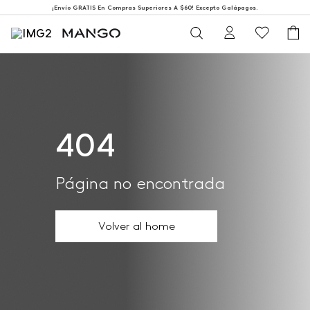
¡Envío GRATIS En Compras Superiores A $60! Excepto Galápagos.
404
Página no encontrada
Volver al home