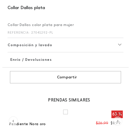
Collar Dallas plata
Collar Dallas color plata para mujer
REFERENCIA
:
27041292-PL
Composición y lavado
Envío / Devoluciones
+
Compartir
PRENDAS SIMILARES
 %
63 %
99
$
26
,
99
$
9
,
99
Pendiente Nora oro
Co