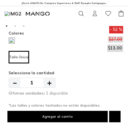
¡Envío GRATIS En Compras Superiores A $60! Excepto Galápagos.
52 %
Colores
$
27
,
00
$
13
,
00
Talla Única
－
＋
1 disponible
*Las tallas y colores tachados no están disponibles.
Agregar al carrito