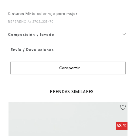
Cinturon Mirta color rojo para mujer
REFERENCIA
:
37031335-70
Composición y lavado
Envío / Devoluciones
+
Compartir
PRENDAS SIMILARES
99
C
 %
63 %