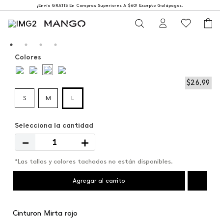
¡Envío GRATIS En Compras Superiores A $60! Excepto Galápagos.
Colores
$
26
,
99
S
M
L
－
＋
*Las tallas y colores tachados no están disponibles.
Agregar al carrito
Cinturon Mirta rojo