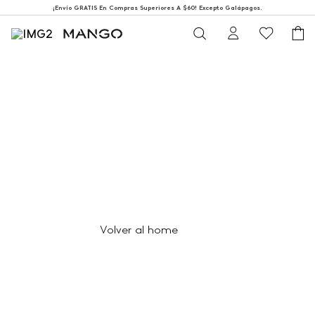
¡Envío GRATIS En Compras Superiores A $60! Excepto Galápagos.
404
Página no encontrada
Volver al home