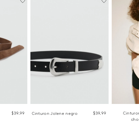
$
39
,
99
$
39
,
99
Cinturo
Cinturon Jolene negro
cho