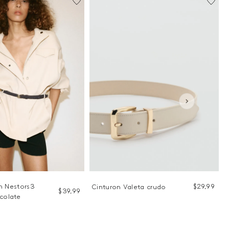
n Nestors3
$
29
,
99
Cinturon Valeta crudo
$
39
,
99
colate