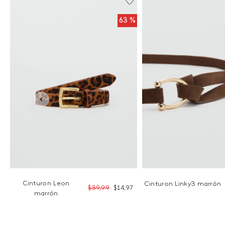
%
63 %
Cinturon Leon
Cinturon Linky3 marrón
9
$
39
,
99
$
14
,
97
marrón