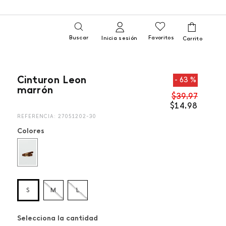
Buscar
Favoritos
Inicia sesión
Cinturon Leon
63 %
marrón
$
39
,
97
$
14
,
98
REFERENCIA
:
27051202-30
Colores
S
M
L