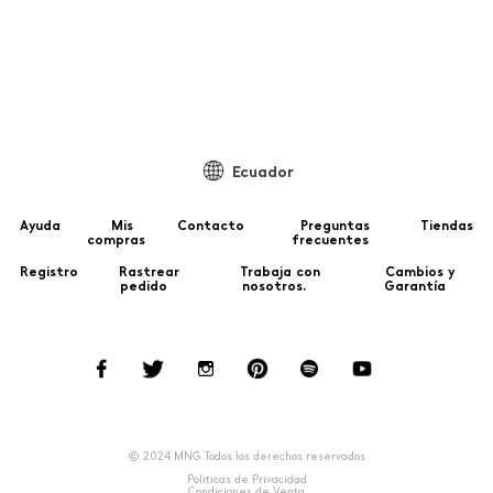
99
Ecuador
Ayuda
Mis
Contacto
Preguntas
Tiendas
compras
frecuentes
Registro
Rastrear
Trabaja con
Cambios y
pedido
nosotros.
Garantía
© 2024 MNG Todos los derechos reservados
Politicas de Privacidad
Condiciones de Venta