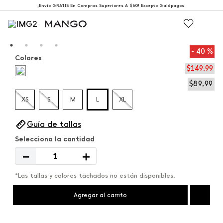
¡Envío GRATIS En Compras Superiores A $60! Excepto Galápagos.
40 %
Colores
$
149
,
99
$
89
,
99
XS
S
M
L
XL
Guía de tallas
－
＋
*Las tallas y colores tachados no están disponibles.
Agregar al carrito