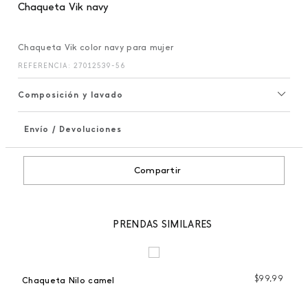
Chaqueta Vik navy
Chaqueta Vik color navy para mujer
REFERENCIA
:
27012539-56
Composición y lavado
Envío / Devoluciones
+
Compartir
PRENDAS SIMILARES
$
99
,
99
Chaqueta Nilo camel
Ca
 %