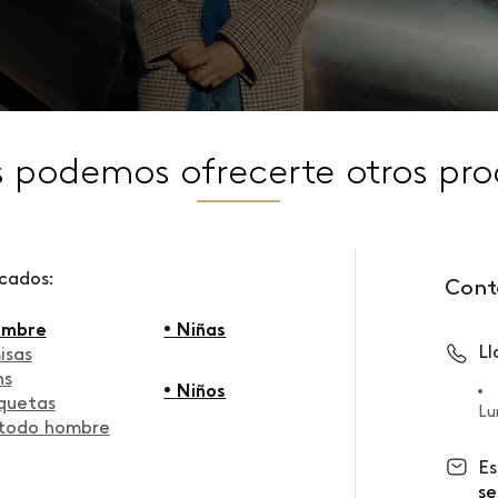
s podemos ofrecerte otros pro
scados:
Cont
ombre
• Niñas
L
isas
ns
• Niños
quetas
Lu
 todo hombre
Es
se