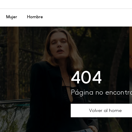
Menú
Mujer
Hombre
404
Página no encont
Volver al home