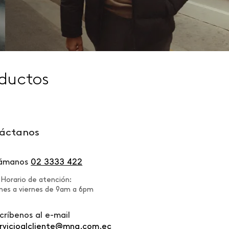
ductos
áctanos
lámanos
02 3333 422
Horario de atención:
nes a viernes de 9am a 6pm
críbenos al e-mail
rvicioalcliente@mng.com.ec