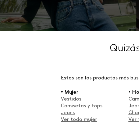
Quizá
Estos son los productos más bu
• Mujer
• H
Vestidos
Cam
Camisetas y tops
Jea
Jeans
Cha
Ver todo mujer
Ver