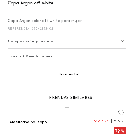
Capa Argon off white
Capa Argon color off white para mujer
REFERENCIA
:
37041373-02
Composición y lavado
Envío / Devoluciones
+
Compartir
PRENDAS SIMILARES
99
$
169
,
97
$
35
,
99
Americana Sol topo
 %
79 %