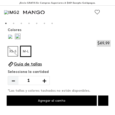
¡Envío GRATIS En Compras Superiores A $60! Excepto Galápagos.
Colores
$
49
,
99
XS-S
M-L
Guía de tallas
－
＋
*Las tallas y colores tachados no están disponibles.
Agregar al carrito