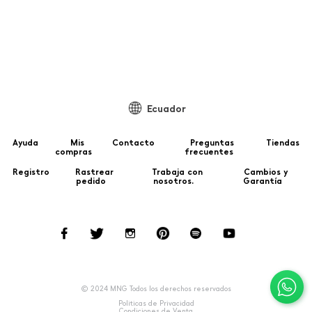
J
Ecuador
Ayuda
Mis
Contacto
Preguntas
Tiendas
compras
frecuentes
Registro
Rastrear
Trabaja con
Cambios y
pedido
nosotros.
Garantía
© 2024 MNG Todos los derechos reservados
Politicas de Privacidad
Condiciones de Venta