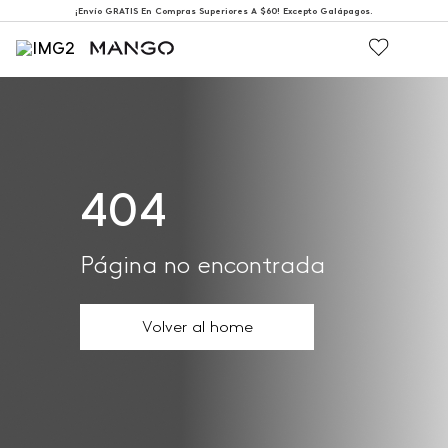
¡Envío GRATIS En Compras Superiores A $60! Excepto Galápagos.
404
Página no encontrada
Volver al home