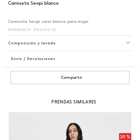
Camiseta Sevipi blanco
Camiseta Sevipi color blanco para mujer
REFERENCIA
:
37021472-01
Composición y lavado
Envío / Devoluciones
+
Compartir
PRENDAS SIMILARES
99
To
 %
39 %