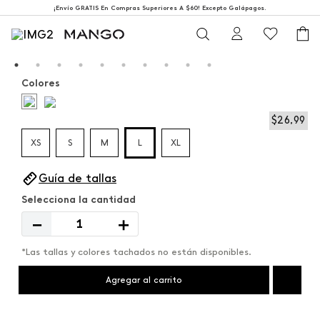
¡Envío GRATIS En Compras Superiores A $60! Excepto Galápagos.
Colores
$
26
,
99
XS
S
M
L
XL
Guía de tallas
－
＋
*Las tallas y colores tachados no están disponibles.
Agregar al carrito