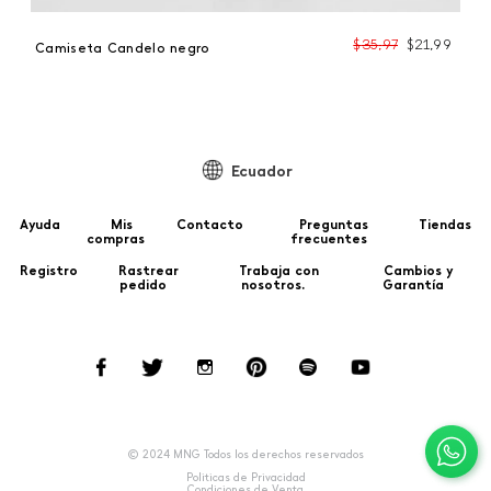
$
35
,
97
$
21
,
99
Camiseta Candelo negro
Ecuador
Ayuda
Mis
Contacto
Preguntas
Tiendas
compras
frecuentes
Registro
Rastrear
Trabaja con
Cambios y
pedido
nosotros.
Garantía
© 2024 MNG Todos los derechos reservados
Politicas de Privacidad
Condiciones de Venta