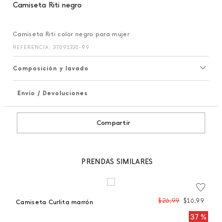
Camiseta Riti negro
Camiseta Riti color negro para mujer
REFERENCIA
:
37091331-99
Composición y lavado
Envío / Devoluciones
+
Compartir
PRENDAS SIMILARES
99
$
26
,
99
$
16
,
99
Camiseta Curlita marrón
T
 %
37 %