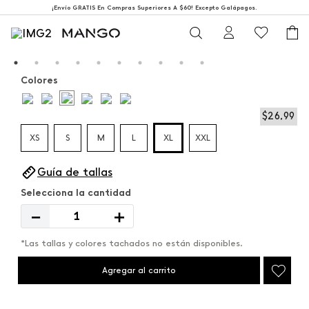
¡Envío GRATIS En Compras Superiores A $60! Excepto Galápagos.
Colores
$
26
,
99
XS
S
M
L
XL
XXL
Guía de tallas
－
＋
*Las tallas y colores tachados no están disponibles.
Agregar al carrito