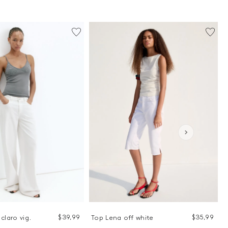
$
39
,
99
$
35
,
99
 claro vig.
Top Lena off white