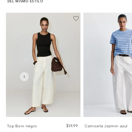
DEL MISMO ESTILO
%
7
$
19
,
99
Camiseta Jazmin azul
Top Boni negro