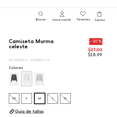
Buscar
Favoritos
Inicia sesión
Camiseta Murma
30 %
celeste
$
27
,
00
$
18
,
99
REFERENCIA
:
27033306-50
Colores
XS
S
M
L
XL
Guía de tallas