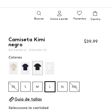
Buscar
Favoritos
Inicia sesión
Camiseta Kimi
$
39
,
99
negro
REFERENCIA
:
37011433-99
Colores
XS
S
M
L
XL
XXL
Guía de tallas