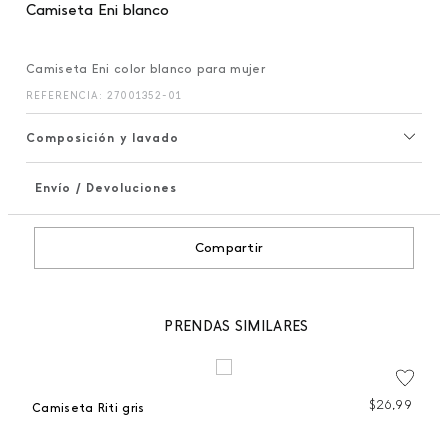
Camiseta Eni blanco
Camiseta Eni color blanco para mujer
REFERENCIA
:
27001352-01
Composición y lavado
Envío / Devoluciones
+
Compartir
PRENDAS SIMILARES
$
26
,
99
Camiseta Riti gris
To
 %