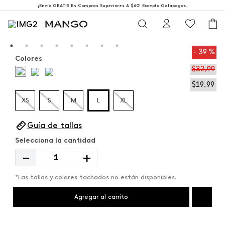
¡Envío GRATIS En Compras Superiores A $60! Excepto Galápagos.
39 %
Colores
$
32
,
99
$
19
,
99
XS
S
M
L
XL
Guía de tallas
－
＋
*Las tallas y colores tachados no están disponibles.
Agregar al carrito