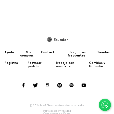
99
Ecuador
Ayuda
Mis
Contacto
Preguntas
Tiendas
compras
frecuentes
Registro
Rastrear
Trabaja con
Cambios y
pedido
nosotros.
Garantía
© 2024 MNG Todos los derechos reservados
Politicas de Privacidad
Condiciones de Venta