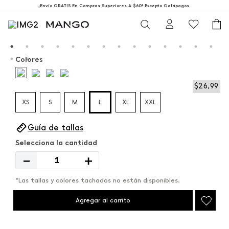
¡Envío GRATIS En Compras Superiores A $60! Excepto Galápagos.
Colores
$
26
,
99
XS
S
M
L
XL
XXL
Guía de tallas
－
＋
*Las tallas y colores tachados no están disponibles.
Agregar al carrito