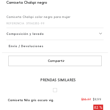
Camiseta Chalspi negro
Camiseta Chalspi color negro para mujer
REFERENCIA
:
37061351-99
Composición y lavado
Envío / Devoluciones
+
Compartir
PRENDAS SIMILARES
$
55
,
97
$
9
,
99
Camiseta Nilo gris oscuro vig.
Ca
 %
82 %