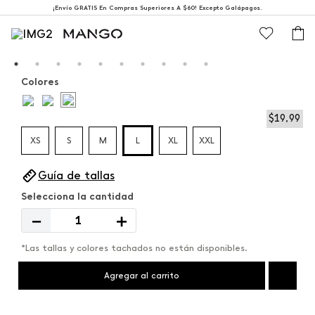
¡Envío GRATIS En Compras Superiores A $60! Excepto Galápagos.
Colores
$
19
,
99
XS
S
M
L
XL
XXL
Guía de tallas
－
＋
*Las tallas y colores tachados no están disponibles.
Agregar al carrito