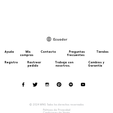
99
Ecuador
Ayuda
Mis
Contacto
Preguntas
Tiendas
compras
frecuentes
Registro
Rastrear
Trabaja con
Cambios y
pedido
nosotros.
Garantía
© 2024 MNG Todos los derechos reservados
Politicas de Privacidad
Condiciones de Venta