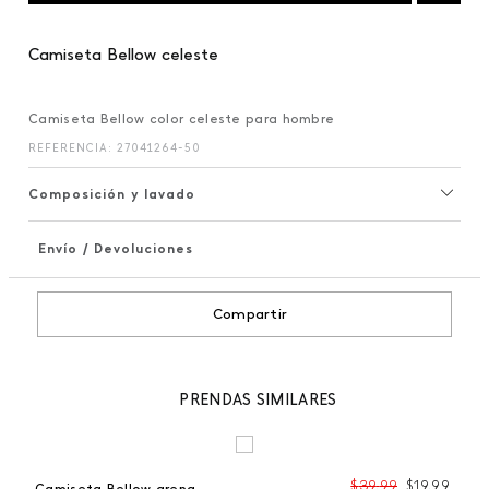
Camiseta Bellow celeste
Camiseta Bellow color celeste para hombre
REFERENCIA
:
27041264-50
Composición y lavado
Envío / Devoluciones
+
Compartir
PRENDAS SIMILARES
99
$
39
,
99
$
19
,
99