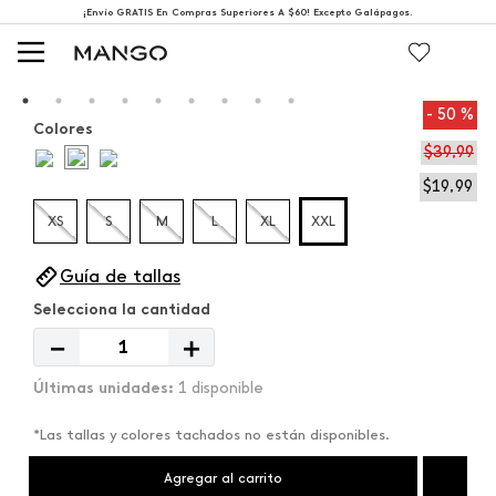
¡Envío GRATIS En Compras Superiores A $60! Excepto Galápagos.
50 %
Colores
$
39
,
99
$
19
,
99
XS
S
M
L
XL
XXL
Guía de tallas
－
＋
1 disponible
*Las tallas y colores tachados no están disponibles.
Agregar al carrito